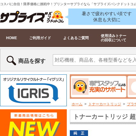
コスパに自信！限界価格に挑戦中！プリンターサプライなら「サプライズバンクドットコ
暑さで疲れやすい頃です
休息も大切に
使用済みトナー
HOME
ご利用ガイド
よくあるご質問
の回収について
商品を探す
ホーム
>
トナーカートリッジ
>
ブラザ
トナーカートリッジ 超・大