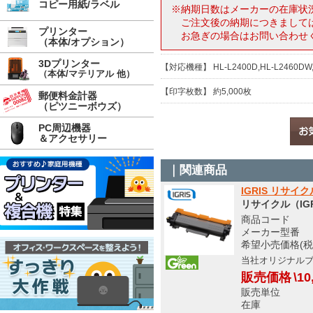
コピー用紙/ラベル
※納期日数はメーカーの在庫状
ご注文後の納期につきまして
プリンター
お急ぎの場合はお問い合わせ
（本体/オプション）
3Dプリンター
【対応機種】 HL-L2400D,HL-L2460DW,D
（本体/マテリアル 他）
【印字枚数】 約5,000枚
郵便料金計器
（ピツニーボウズ）
PC周辺機器
＆アクセサリー
｜関連商品
IGRIS リサイク
リサイクル（IGR
商品コード S
メーカー型番 TN
希望小売価格(税
当社オリジナル
販売価格
\10
販売単位
在庫 