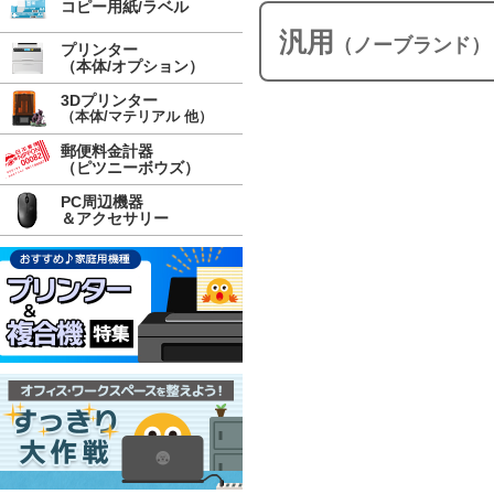
コピー用紙/ラベル
汎用
（ノーブランド）
プリンター
（本体/オプション）
3Dプリンター
（本体/マテリアル 他）
郵便料金計器
（ピツニーボウズ）
PC周辺機器
＆アクセサリー