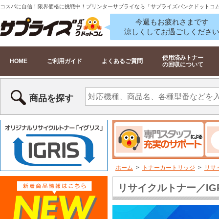
コスパに自信！限界価格に挑戦中！プリンターサプライなら「サプライズバンクドットコ
今週もお疲れさまです
涼しくしてお過ごしくださ
使用済みトナー
HOME
ご利用ガイド
よくあるご質問
の回収について
商品を探す
ホーム
>
トナーカートリッジ
>
リサ
リサイクルトナー／IG