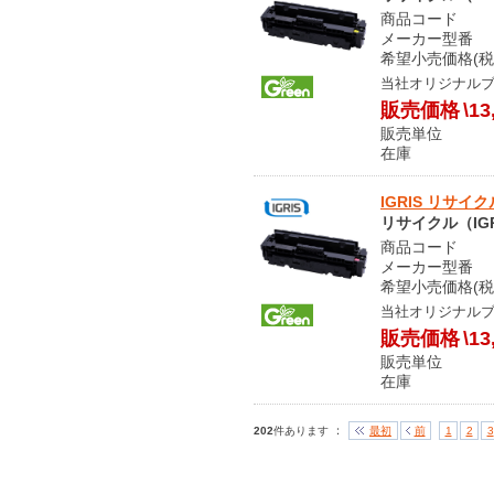
商品コード S
メーカー型番 301
希望小売価格(税
当社オリジナル
販売価格
\13
販売単位
在庫 
IGRIS リサイ
リサイクル（IGR
商品コード S
メーカー型番 301
希望小売価格(税
当社オリジナル
販売価格
\13
販売単位
在庫 
：
202
件あります
最初
前
1
2
3