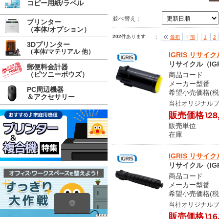
コピー用紙/ラベル
並べ替え：
プリンター
（本体/オプション）
202
件あります
：
最初
前
1
2
3Dプリンター
（本体/マテリアル 他）
IGRIS リサイク
リサイクル（IGR
郵便料金計器
（ピツニーボウズ）
商品コード S
メーカー型番 CT
PC周辺機器
希望小売価格(税
＆アクセサリー
当社オリジナル
販売価格
\28
販売単位
在庫 
IGRIS リサイク
リサイクル（IGR
商品コード S
メーカー型番 CT
希望小売価格(税
当社オリジナル
販売価格
\16