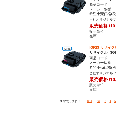
商品コード S
メーカー型番 LP
希望小売価格(税
当社オリジナル
販売価格
\10
販売単位
在庫 
IGRIS リサイ
リサイクル（IGR
商品コード S
メーカー型番 LP
希望小売価格(税
当社オリジナル
販売価格
\10
販売単位
在庫 
：
202
件あります
最初
前
3
4
5