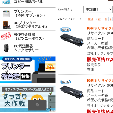
コピー用紙/ラベル
並べ替え：
プリンター
（本体/オプション）
202
件あります
：
最初
前
3
4
3Dプリンター
（本体/マテリアル 他）
IGRIS リサイク
リサイクル（IGR
郵便料金計器
（ピツニーボウズ）
商品コード S
メーカー型番 LP
PC周辺機器
希望小売価格(税
＆アクセサリー
当社オリジナル
販売価格
\7,
販売単位
在庫 
IGRIS リサイク
リサイクル（IGR
商品コード S
メーカー型番 LP
希望小売価格(税
当社オリジナル
販売価格
\6,