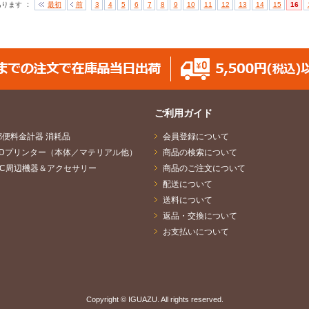
：
あります
最初
前
3
4
5
6
7
8
9
10
11
12
13
14
15
16
ご利用ガイド
郵便料金計器 消耗品
会員登録について
3Dプリンター（本体／マテリアル他）
商品の検索について
PC周辺機器＆アクセサリー
商品のご注文について
配送について
送料について
返品・交換について
お支払いについて
Copyright © IGUAZU. All rights reserved.