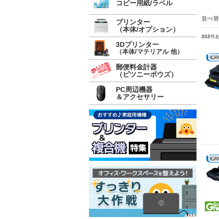
コピー用紙/ラベル
並べ
プリンター
（本体/オプション）
202
件
3Dプリンター
（本体/マテリアル 他）
郵便料金計器
（ピツニーボウズ）
PC周辺機器
＆アクセサリー