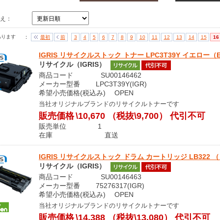
替え：
あります
：
最初
前
3
4
5
6
7
8
9
10
11
12
13
14
15
16
IGRIS リサイクルストック トナー LPC3T39Y イエロー（
リサイクル（IGRIS）
商品コード SU00146462
メーカー型番 LPC3T39Y(IGR)
希望小売価格(税込み) OPEN
当社オリジナルブランドのリサイクルトナーです
販売価格
\10,670
（税抜\9,700）
代引不可
販売単位 1
在庫 直送
IGRIS リサイクルストック ドラム カートリッジ LB322 （ 0899
リサイクル（IGRIS）
商品コード SU00146463
メーカー型番 75276317(IGR)
希望小売価格(税込み) OPEN
当社オリジナルブランドのリサイクルトナーです
販売価格
\14,388
（税抜\13,080）
代引不可