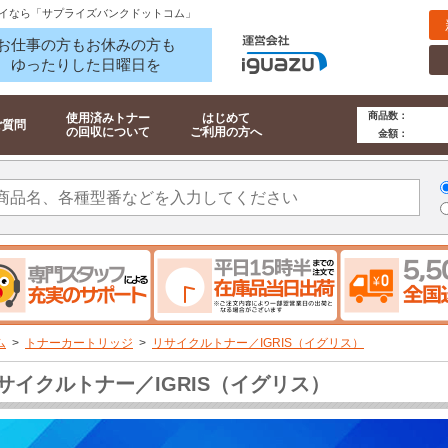
イなら「サプライズバンクドットコム」
お仕事の方もお休みの方も
ゆったりした日曜日を
商品数：
使用済みトナー
はじめて
ご質問
の回収について
ご利用の方へ
金額：
ム
>
トナーカートリッジ
>
リサイクルトナー／IGRIS（イグリス）
サイクルトナー／IGRIS（イグリス）