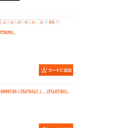
17
18
19
20
21
次
最後
EPSON）
730 / 75276317 ） （FUJITSU）