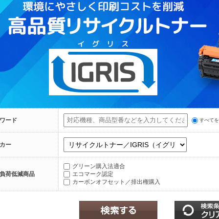
ワード
すべて
カー
グリーン購入法適合
負荷低減商品
エコマーク認定
カーボンオフセット／排出権購入