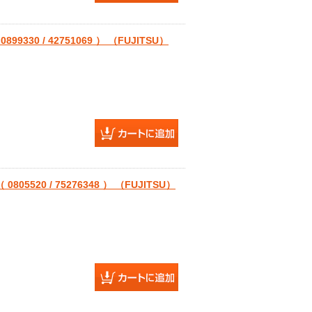
330 / 42751069 ） （FUJITSU）
5520 / 75276348 ） （FUJITSU）