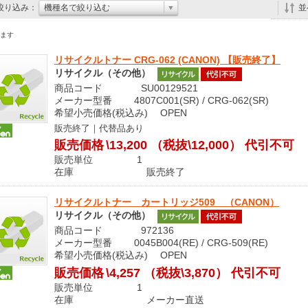
絞り込み：
機種名で絞り込む
並
ます
リサイクルトナー CRG-062 (CANON) 【販売終了】
リサイクル（その他）
商品コード SU00129521
メーカー型番 4807C001(SR) / CRG-062(SR)
希望小売価格(税込み) OPEN
販売終了｜代替品あり
販売価格
\13,200
（税抜\12,000）
代引不可
販売単位 1
在庫 販売終了
リサイクルトナー カートリッジ509 （CANON）
リサイクル（その他）
商品コード 972136
メーカー型番 0045B004(RE) / CRG-509(RE)
希望小売価格(税込み) OPEN
販売価格
\4,257
（税抜\3,870）
代引不可
販売単位 1
在庫 メーカー直送