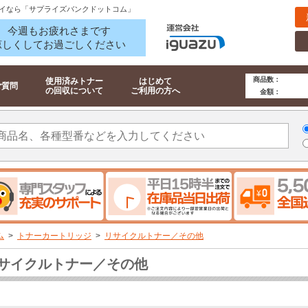
イなら「サプライズバンクドットコム」
今週もお疲れさまです
涼しくしてお過ごしください
商品数：
使用済みトナー
はじめて
ご質問
の回収について
ご利用の方へ
金額：
ム
>
トナーカートリッジ
>
リサイクルトナー／その他
サイクルトナー／その他