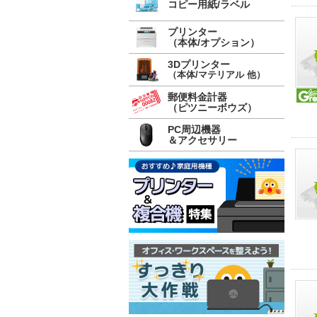
コピー用紙/ラベル
プリンター
（本体/オプション）
3Dプリンター
（本体/マテリアル 他）
郵便料金計器
（ピツニーボウズ）
PC周辺機器
＆アクセサリー