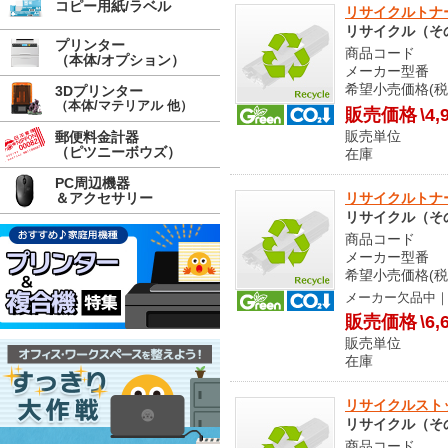
コピー用紙/ラベル
リサイクルトナー 
リサイクル（そ
プリンター
商品コード 6
（本体/オプション）
メーカー型番 08
希望小売価格(税
3Dプリンター
（本体/マテリアル 他）
販売価格
\4,
販売単位
郵便料金計器
（ピツニーボウズ）
在庫 メ
PC周辺機器
＆アクセサリー
リサイクルトナー 
リサイクル（そ
商品コード S
メーカー型番 046
希望小売価格(税
メーカー欠品中
販売価格
\6,
販売単位
在庫 メー
リサイクルストック
リサイクル（そ
商品コード S