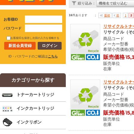
絞り込み：
機種名で絞り込む
16
件あります
：
最初
前
1
2
お客様ID
リサイクルトナー
パスワード
リサイクル（そ
商品コード 9
お客様IDを保存し次回の入力を省略する
メーカー型番 802
新規会員登録
希望小売価格(税
販売価格
\5,
ID・パスワードのご確認は
こちら
販売単位
在庫 メ
カテゴリーから探す
リサイクルトナー 
リサイクル（そ
商品コード 5
トナーカートリッジ
メーカー型番 44
希望小売価格(税
インクカートリッジ
販売価格
\5,
販売単位
インクリボン
在庫 メ