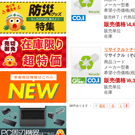
メーカー型番 60
希望小売価格(税
販売終了｜代替
販売価格
\4,
販売単位
在庫 
リサイクルトナー 
リサイクル（そ
商品コード 9
メーカー型番 PR
希望小売価格(税
販売価格
\6,
販売単位
在庫 メ
：
16
件あります
最初
前
1
2