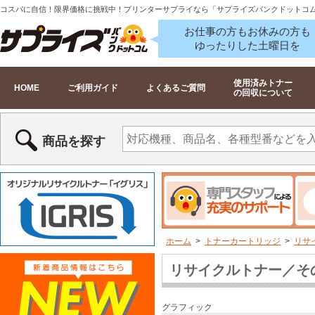
コスパに自信！限界価格に挑戦中！プリンターサプライなら「サプライズバンクドットコ
お仕事の方もお休みの方も
ゆったりした土曜日を
使用済みトナー
HOME
ご利用ガイド
よくあるご質問
の回収について
商品を探す
ホーム
>
トナーカートリッジ
>
リサ
リサイクルトナー／そ
グラフィック