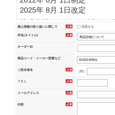
2025年 8月 1日改定
株式会社イグアス（以下、
個人情報の取り扱いに関して
同意する
当社へのお問合せ、（2）
件名(タイトル)
（3）資料のダウンロード
オーダーID
信のお申込み、（5）当サ
商品コード・メーカー型番など
録、（6）アンケートへの
ご担当者名
へのご応募、（7）その他
［姓］
等の際に当社にご提供いた
ＴＥＬ
に可能な限り管理し保護す
メールアドレス
1.個人情報の利用目的
内容