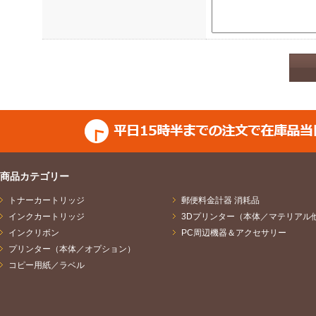
ご提供いただきました個人
いた目的に応じて次のとお
し、他の利用はいたしませ
（1）お問合せの場合
ご請求のあった資料の送付
答、並びに商品・サービス
（2）セミナー・イベント
商品カテゴリー
トナーカートリッジ
セミナー・イベントの運営
郵便料金計器 消耗品
インクカートリッジ
3Dプリンター（本体／マテリアル
ビスやセミナー・イベント
インクリボン
PC周辺機器＆アクセサリー
プリンター（本体／オプション）
計処理、商品・サービスの
コピー用紙／ラベル
イトの運営会社及びセミナ