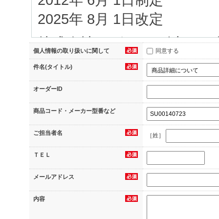
2025年 8月 1日改定
株式会社イグアス（以下、
個人情報の取り扱いに関して
同意する
当社へのお問合せ、（2）
件名(タイトル)
（3）資料のダウンロード
オーダーID
信のお申込み、（5）当サ
商品コード・メーカー型番など
録、（6）アンケートへの
ご担当者名
へのご応募、（7）その他
［姓］
等の際に当社にご提供いた
ＴＥＬ
に可能な限り管理し保護す
メールアドレス
1.個人情報の利用目的
内容