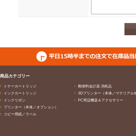
ご提供いただきました個人
いた目的に応じて次のとお
し、他の利用はいたしませ
（1）お問合せの場合
ご請求のあった資料の送付
答、並びに商品・サービス
（2）セミナー・イベント
商品カテゴリー
トナーカートリッジ
セミナー・イベントの運営
郵便料金計器 消耗品
インクカートリッジ
3Dプリンター（本体／マテリアル
ビスやセミナー・イベント
インクリボン
PC周辺機器＆アクセサリー
プリンター（本体／オプション）
計処理、商品・サービスの
コピー用紙／ラベル
イトの運営会社及びセミナ