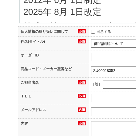
2025年 8月 1日改定
株式会社イグアス（以下、
個人情報の取り扱いに関して
同意する
当社へのお問合せ、（2）
件名(タイトル)
（3）資料のダウンロード
オーダーID
信のお申込み、（5）当サ
商品コード・メーカー型番など
録、（6）アンケートへの
ご担当者名
へのご応募、（7）その他
［姓］
等の際に当社にご提供いた
ＴＥＬ
に可能な限り管理し保護す
メールアドレス
1.個人情報の利用目的
内容