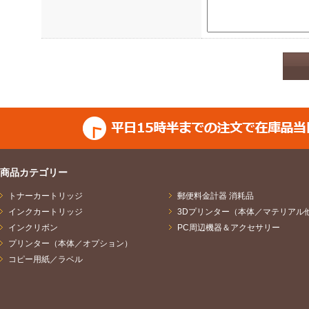
ご提供いただきました個人
いた目的に応じて次のとお
し、他の利用はいたしませ
（1）お問合せの場合
ご請求のあった資料の送付
答、並びに商品・サービス
（2）セミナー・イベント
商品カテゴリー
トナーカートリッジ
セミナー・イベントの運営
郵便料金計器 消耗品
インクカートリッジ
3Dプリンター（本体／マテリアル
ビスやセミナー・イベント
インクリボン
PC周辺機器＆アクセサリー
プリンター（本体／オプション）
計処理、商品・サービスの
コピー用紙／ラベル
イトの運営会社及びセミナ