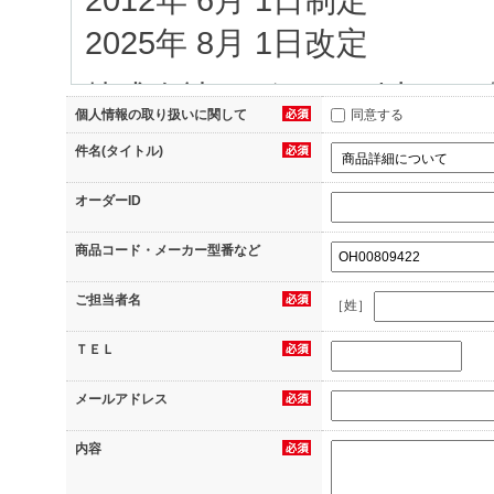
2025年 8月 1日改定
株式会社イグアス（以下、
個人情報の取り扱いに関して
同意する
当社へのお問合せ、（2）
件名(タイトル)
（3）資料のダウンロード
オーダーID
信のお申込み、（5）当サ
商品コード・メーカー型番など
録、（6）アンケートへの
ご担当者名
へのご応募、（7）その他
［姓］
等の際に当社にご提供いた
ＴＥＬ
に可能な限り管理し保護す
メールアドレス
1.個人情報の利用目的
内容