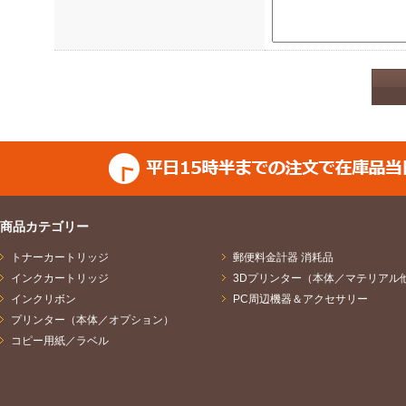
ご提供いただきました個人
いた目的に応じて次のとお
し、他の利用はいたしませ
（1）お問合せの場合
ご請求のあった資料の送付
答、並びに商品・サービス
（2）セミナー・イベント
商品カテゴリー
トナーカートリッジ
セミナー・イベントの運営
郵便料金計器 消耗品
インクカートリッジ
3Dプリンター（本体／マテリアル
ビスやセミナー・イベント
インクリボン
PC周辺機器＆アクセサリー
プリンター（本体／オプション）
計処理、商品・サービスの
コピー用紙／ラベル
イトの運営会社及びセミナ