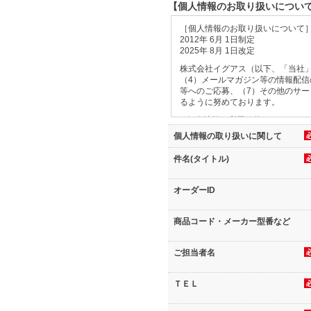
【個人情報のお取り扱いについ
［個人情報のお取り扱いについて
2012年 6月 1日制定
2025年 8月 1日改定
株式会社イグアス（以下、「当社」
（4）メールマガジン等の情報配信
等へのご応募、（7）その他のサ
るように努めております。
1.個人情報の利用目的
ご提供いただきました個人情報は
個人情報の取り扱いに関して
（1）お問合せの場合
件名(タイトル)
ご請求のあった資料の送付及びお
（2）セミナー・イベントのお申込
セミナー・イベントの運営、アフ
オーダーID
開発及び品質の向上、並びに当サ
（3）資料のダウンロードの場合
商品コード・メーカー型番など
商品・サービスやセミナー・イベ
る商品の製造者・販売者及びサー
（4）メールマガジン等の情報配信
ご担当者名
メールマガジン等の情報配信、商
上、並びに当サイトの運営会社、
ＴＥＬ
（5）ご注文及び利用情報登録の場
ご注文いただいた商品・サービス