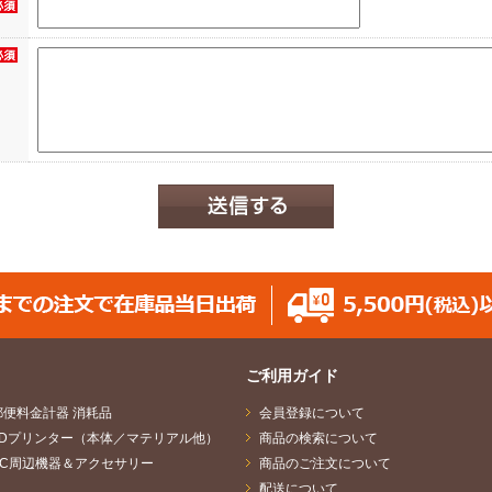
発及び品質の向上、商品・サービスの適正な利用の有無の確認、障害発生時の問題判
ビスの提供者、及び代金決済代行会社への提供。
懸賞・キャンペーン等へのご応募の場合
ントのご案内、アンケート調査及び統計処理、商品・サービスの開発及び品質の向上
報のご案内、並びに当社以外の第三者が懸賞・キャンペーンを主催している場合にお
談・診断依頼等の場合
サービスのご提供、その他の商品・サービスやセミナー・イベントのご案内、アンケ
上、並びに当サイトの運営会社及びその他サービスの提供業者への提供。
、上記１．に記載の利用目的の範囲内で、当社及びそのグループ会社（※1）で共同
責任者は当社になります。
、プライバシーマークの要求事項に準拠し厳重かつ適正に管理し、不正アクセス・紛
を行い、個人情報の取扱いに関する責任者を設置するとともに、部署ごとに個人情報
を社内規程に則り適切に管理しています。
は兆候を把握した場合や、流出などの事故が発生した場合の為に、報告・連絡体制を
、当社のホームページ『個人情報保護への取り組み』をご覧ください。
ご利用ガイド
郵便料金計器 消耗品
会員登録について
取扱いの全部又は一部を第三者に委託する場合があります。その場合は、当該第三者
全管理が図れるよう当該第三者に対する必要かつ適切な監督を行います。
3Dプリンター（本体／マテリアル他）
商品の検索について
提供について
PC周辺機器＆アクセサリー
商品のご注文について
上記1.の利用目的に記載のとおり、セミナー主催・共催・協賛・出展各社、ダウン
配送について