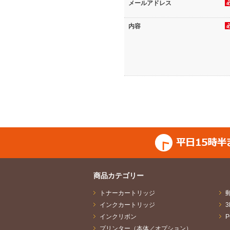
び統計処理、商品・サービスの開
メールアドレス
社、商品の製造者・販売者、サー
（6）アンケートへのご回答及び
内容
商品・サービスやセミナー・イベ
品の発送、懸賞・キャンペーン情
主催者への提供。
（7）その他のサービス上のご相
相談・診断依頼に対するご回答、
品・サービスの開発及び品質の向
2.個人情報の共同利用について
ご提供いただきました個人情報は
お、共同利用する個人情報の管理
3.個人情報の適正な管理
ご提供いただきました個人情報は
の危険に対し、保護に努めます。
当社は、定期的に組織体制の整備
命し各部門にて取得した個人情報
社内規程に違反している事実また
その他の安全管理措置については
商品カテゴリー
4.個人情報の委託について
トナーカートリッジ
ご提供いただきました個人情報の
取扱いを委託された個人情報の安
インクカートリッジ
インクリボン
5.個人情報の第三者（※2）への
ご提供いただきました個人情報は、
プリンター（本体／オプション）