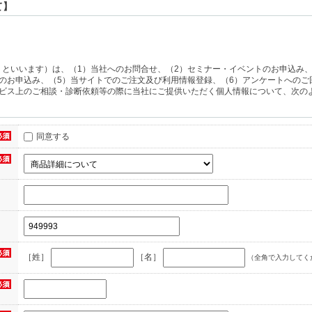
て】
］
といいます）は、（1）当社へのお問合せ、（2）セミナー・イベントのお申込み、
のお申込み、（5）当サイトでのご注文及び利用情報登録、（6）アンケートへのご
ービス上のご相談・診断依頼等の際に当社にご提供いただく個人情報について、次の
、それぞれご提供いただいた目的に応じて次のとおり利用させていただくものとし、
同意する
問い合わせに対するご回答、並びに商品・サービスの開発及び品質の向上。
みの場合
ターフォロー、商品・サービスやセミナー・イベントのご案内、アンケート調査及び
イトの運営会社及びセミナー主催・共催・協賛・出展各社への提供。
ントのご案内、アンケート調査及び統計調査、並びに当サイトの運営会社、及びダウ
ビスの提供者への提供。
のお申込みの場合
［姓］
［名］
（全角で入力してく
品・サービスやセミナー・イベントのご案内、アンケート調査及び統計処理、商品・
メールマガジン等に含まれる商品の製造者・販売者、及びサービスの提供者への提供
合
の提供、その他の権利の行使及び義務の履行、商品・サービスやセミナー・イベント