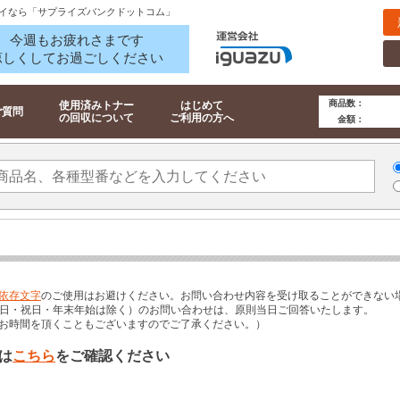
イなら「サプライズバンクドットコム」
今週もお疲れさまです
涼しくしてお過ごしください
商品数：
使用済みトナー
はじめて
ご質問
の回収について
ご利用の方へ
金額：
依存文字
のご使用はお避けください。お問い合わせ内容を受け取ることができない
00（土日・祝日・年末年始は除く）のお問い合わせは、原則当日ご回答いたします。
お時間を頂くこともございますのでご了承ください。）
は
こちら
をご確認ください