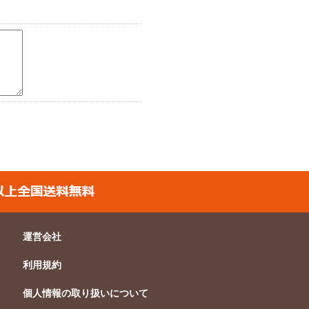
別、並びに当サイトの運営会
、応募者への連絡、抽選や賞
ける当該懸賞・キャンペーン
ート調査及び統計処理、商
利用させていただきます。な
失・破壊・漏洩・改ざんなど
の管理責任者/管理担当者を任
整備し随時見直しています。
運営会社
について厳正な調査を行い、
利用規約
個人情報の取り扱いについて
ロードされた資料やメールマ