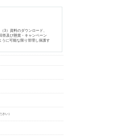
（3）資料のダウンロード、
回答及び懸賞・キャンペーン
ように可能な限り管理し保護す
他の利用はいたしません。
統計処理、商品・サービスの
ンロードされた資料に含まれ
ださい）
サービスの開発及び品質の向
。
のご案内、アンケート調査及