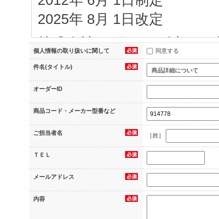
2025年 8月 1日改定
株式会社イグアス（以下、
個人情報の取り扱いに関して
同意する
当社へのお問合せ、（2）
件名(タイトル)
（3）資料のダウンロード
オーダーID
信のお申込み、（5）当サ
商品コード・メーカー型番など
録、（6）アンケートへの
ご担当者名
へのご応募、（7）その他
［姓］
等の際に当社にご提供いた
ＴＥＬ
に可能な限り管理し保護す
メールアドレス
1.個人情報の利用目的
内容