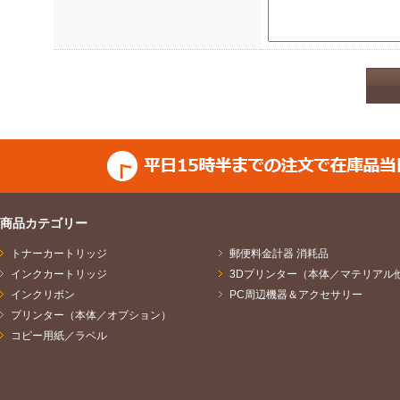
ご提供いただきました個人
いた目的に応じて次のとお
し、他の利用はいたしませ
（1）お問合せの場合
ご請求のあった資料の送付
答、並びに商品・サービス
（2）セミナー・イベント
商品カテゴリー
トナーカートリッジ
セミナー・イベントの運営
郵便料金計器 消耗品
インクカートリッジ
3Dプリンター（本体／マテリアル
ビスやセミナー・イベント
インクリボン
PC周辺機器＆アクセサリー
プリンター（本体／オプション）
計処理、商品・サービスの
コピー用紙／ラベル
イトの運営会社及びセミナ