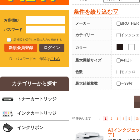
条件を絞り込む▽
お客様ID
メーカー
BROTHER
パスワード
カテゴリー
インクジェ
お客様IDを保存し次回の入力を省略する
カラー
新規会員登録
ID・パスワードのご確認は
こちら
最大用紙サイズ
A4以下
色数
モノクロ
カテゴリーから探す
最大給紙枚数
～99枚
トナーカートリッジ
インクカートリッジ
44
件あります
：
1
2
3
4
5
次
インクリボン
A3インクジェット
了】