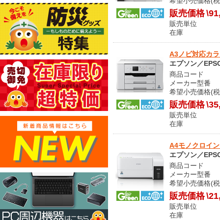
希望小売価格(税
販売価格
\91
販売単位
在庫 
A3ノビ対応カラー
エプソン／EPS
商品コード O
メーカー型番 P
希望小売価格(税
販売価格
\35
販売単位
在庫 
A4モノクロインク
エプソン／EPS
商品コード O
メーカー型番 P
希望小売価格(税
販売価格
\21
販売単位
在庫 