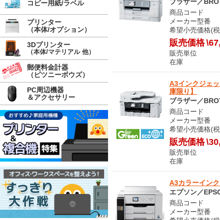
ブラザー／BRO
コピー用紙/ラベル
商品コード O
メーカー型番 M
プリンター
（本体/オプション）
希望小売価格(税
販売価格
\67
3Dプリンター
（本体/マテリアル 他）
販売単位
在庫 
郵便料金計器
（ピツニーボウズ）
A3インクジェット
PC周辺機器
庫限り】
＆アクセサリー
ブラザー／BRO
商品コード O
メーカー型番 M
希望小売価格(税
販売価格
\30
販売単位
在庫 メ
A3カラーインクジェ
エプソン／EPS
商品コード O
メーカー型番 P