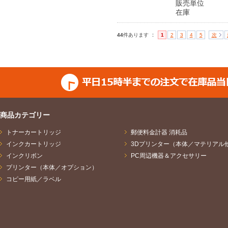
販売単位
在庫 
：
44
件あります
1
2
3
4
5
次
商品カテゴリー
トナーカートリッジ
郵便料金計器 消耗品
インクカートリッジ
3Dプリンター（本体／マテリアル
インクリボン
PC周辺機器＆アクセサリー
プリンター（本体／オプション）
コピー用紙／ラベル