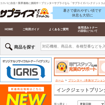
コスパに自信！限界価格に挑戦中！プリンターサプライなら「サプライズバンクドットコ
暑さで疲れやすい頃です
休息も大切に
使用済みトナー
HOME
ご利用ガイド
よくあるご質問
の回収について
商品を探す
ホーム
>
プリンター（本体/オプショ
インクジェットプリン
並べ替え：