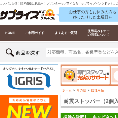
コスパに自信！限界価格に挑戦中！プリンターサプライなら「サプライズバンクドットコ
お仕事の方もお休みの方も
ゆったりした土曜日を
使用済みトナー
HOME
ご利用ガイド
よくあるご質問
の回収について
商品を探す
ホーム
>
その他
>
防災用品
耐震ストッパー（2個入り）
振動を吸収し、キャビネット