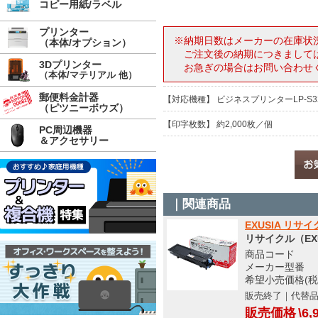
コピー用紙/ラベル
プリンター
※納期日数はメーカーの在庫状
（本体/オプション）
ご注文後の納期につきまして
3Dプリンター
お急ぎの場合はお問い合わせ
（本体/マテリアル 他）
郵便料金計器
【対応機種】 ビジネスプリンターLP-S329
（ピツニーボウズ）
【印字枚数】 約2,000枚／個
PC周辺機器
＆アクセサリー
｜関連商品
EXUSIA リサ
リサイクル（EX
商品コード S
メーカー型番 EEP
希望小売価格(税
販売終了｜代替
販売価格
\6,