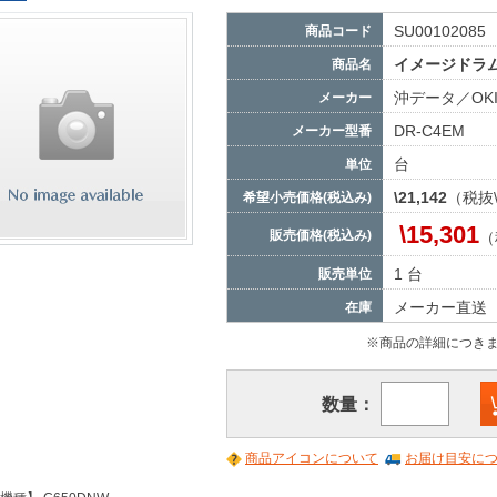
SU00102085
商品コード
イメージドラム マ
商品名
沖データ／OK
メーカー
DR-C4EM
メーカー型番
台
単位
\21,142
（税抜\
希望小売価格(税込み)
\15,301
販売価格(税込み)
（
1 台
販売単位
メーカー直送
在庫
※商品の詳細につき
数量：
商品アイコンについて
お届け目安に