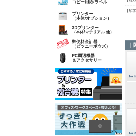
【対応
コピー用紙/ラベル
【印字
プリンター
（本体/オプション）
3Dプリンター
（本体/マテリアル 他）
郵便料金計器
｜
（ピツニーボウズ）
PC周辺機器
＆アクセサリー