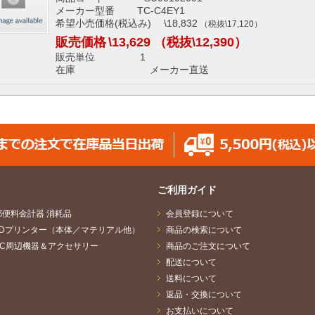
メーカー型番 TC-C4EY1
希望小売価格(税込み) \18,832
（税抜\17,120）
販売価格
\13,629
（税抜\12,390）
販売単位 1
在庫 メーカー直送
ご利用ガイド
郵便料金計器 消耗品
会員登録について
3Dプリンター（本体／マテリアル他）
商品の検索について
PC周辺機器＆アクセサリー
商品のご注文について
配送について
送料について
返品・交換について
お支払いについて