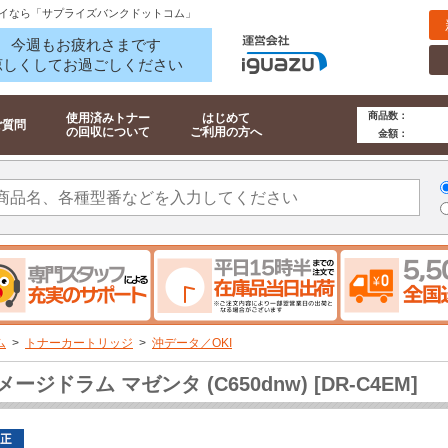
イなら「サプライズバンクドットコム」
今週もお疲れさまです
涼しくしてお過ごしください
商品数：
使用済みトナー
はじめて
ご質問
の回収について
ご利用の方へ
金額：
ム
>
トナーカートリッジ
>
沖データ／OKI
メージドラム マゼンタ (C650dnw) [DR-C4EM]