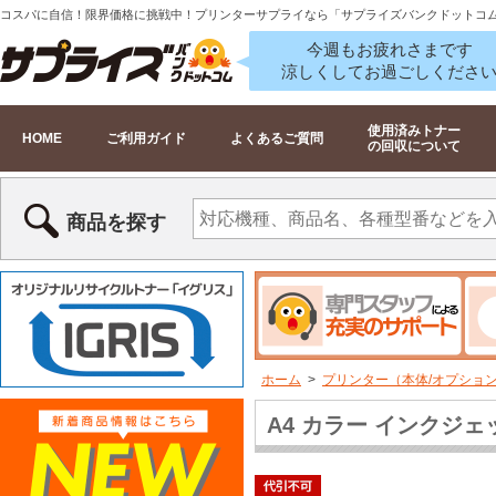
コスパに自信！限界価格に挑戦中！プリンターサプライなら「サプライズバンクドットコ
今週もお疲れさまです
涼しくしてお過ごしくださ
使用済みトナー
HOME
ご利用ガイド
よくあるご質問
の回収について
商品を探す
ホーム
>
プリンター（本体/オプショ
A4 カラー インクジェッ