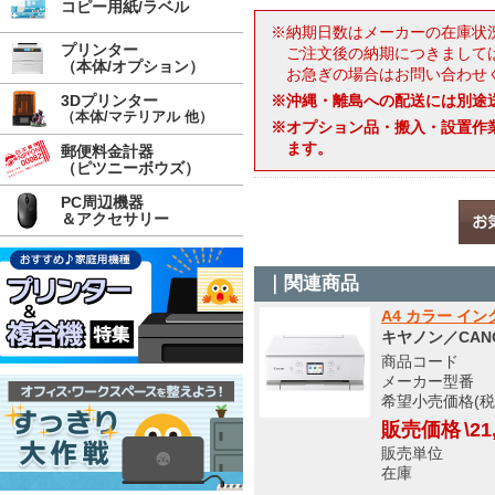
コピー用紙/ラベル
※納期日数はメーカーの在庫状
プリンター
ご注文後の納期につきまして
（本体/オプション）
お急ぎの場合はお問い合わせ
3Dプリンター
※沖縄・離島への配送には別途
（本体/マテリアル 他）
※オプション品・搬入・設置作
ます。
郵便料金計器
（ピツニーボウズ）
PC周辺機器
＆アクセサリー
｜関連商品
A4 カラー イン
キヤノン／CAN
商品コード O
メーカー型番 726
希望小売価格(税
販売価格
\21
販売単位
在庫 