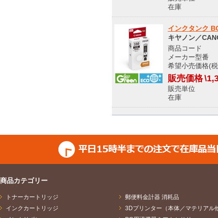
在庫 
インクタンク BCI
キヤノン／CAN
商品コード S
メーカー型番 511
希望小売価格(税
販売価格
\1,
販売単位
在庫 
商品カテゴリー
トナーカートリッジ
郵便料金計器 消耗品
インクカートリッジ
3Dプリンター（本体／マテリアル