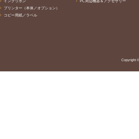
インクリボン
PC周辺機器＆アクセサリー
プリンター（本体／オプション）
コピー用紙／ラベル
Copyright ©