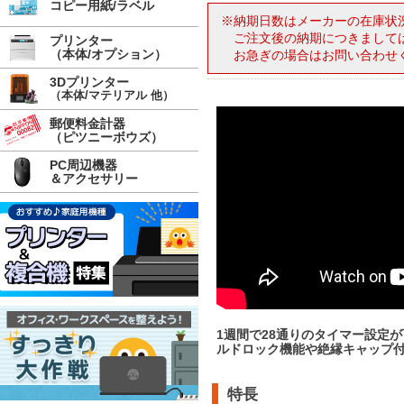
コピー用紙/ラベル
※納期日数はメーカーの在庫状
ご注文後の納期につきまして
プリンター
（本体/オプション）
お急ぎの場合はお問い合わせ
3Dプリンター
（本体/マテリアル 他）
郵便料金計器
（ピツニーボウズ）
PC周辺機器
＆アクセサリー
1週間で28通りのタイマー設定
ルドロック機能や絶縁キャップ
特長