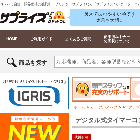
コスパに自信！限界価格に挑戦中！プリンターサプライなら「サプライズバンクドットコ
暑さで疲れやすい頃です
休息も大切に
使用済みトナー
HOME
ご利用ガイド
よくあるご質問
の回収について
商品を探す
ホーム
>
ケーブル／ハブ
>
PCタッ
デジタル式タイマーコンセン