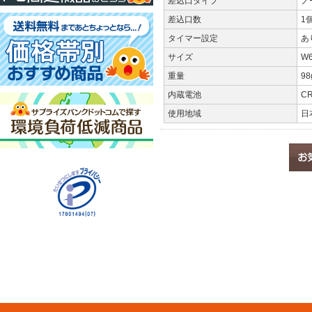
差込口タイプ
ノ
差込口数
1
タイマー設定
あ
サイズ
W6
重量
98
内蔵電池
CR
使用地域
日