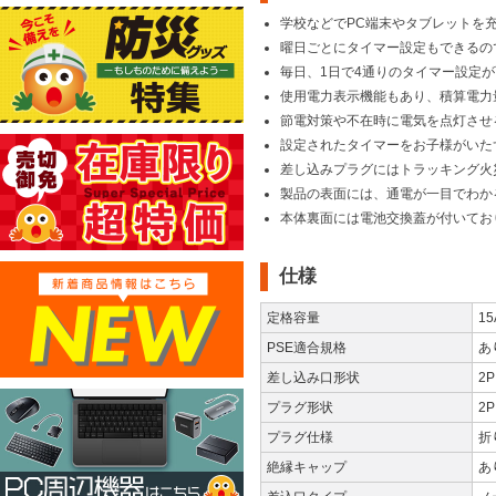
学校などでPC端末やタブレットを
曜日ごとにタイマー設定もできるの
毎日、1日で4通りのタイマー設定
使用電力表示機能もあり、積算電力
節電対策や不在時に電気を点灯させ
設定されたタイマーをお子様がいた
差し込みプラグにはトラッキング火
製品の表面には、通電が一目でわか
本体裏面には電池交換蓋が付いてお
仕様
定格容量
15
PSE適合規格
あ
差し込み口形状
2P
プラグ形状
2P
プラグ仕様
折
絶縁キャップ
あ