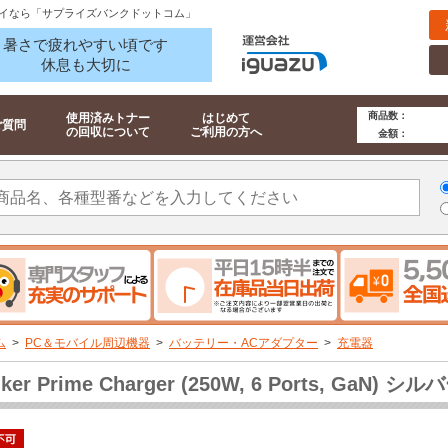
イなら「サプライズバンクドットコム」
暑さで疲れやすい頃です
休息も大切に
商品数：
使用済みトナー
はじめて
ご質問
の回収について
ご利用の方へ
金額：
ム
>
PC＆モバイル周辺機器
>
バッテリー・ACアダプター
>
充電器
ker Prime Charger (250W, 6 Ports, GaN) シルバ