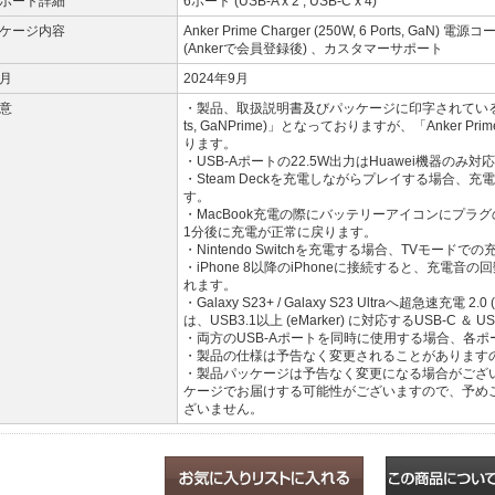
ポート詳細
6ポート (USB-A x 2 , USB-C x 4)
ケージ内容
Anker Prime Charger (250W, 6 Ports, Ga
(Ankerで会員登録後) 、カスタマーサポート
月
2024年9月
意
・製品、取扱説明書及びパッケージに印字されている製品名が「Ank
ts, GaNPrime)」となっておりますが、「Anker Prime 
ります。
・USB-Aポートの22.5W出力はHuawei機器のみ対
・Steam Deckを充電しながらプレイする場合
す。
・MacBook充電の際にバッテリーアイコンにプ
1分後に充電が正常に戻ります。
・Nintendo Switchを充電する場合、TVモー
・iPhone 8以降のiPhoneに接続すると、充電
れます。
・Galaxy S23+ / Galaxy S23 Ultraへ超急速充電 2.0
は、USB3.1以上 (eMarker) に対応するUSB-C 
・両方のUSB-Aポートを同時に使用する場合、各ポー
・製品の仕様は予告なく変更されることがあります
・製品パッケージは予告なく変更になる場合がござ
ケージでお届けする可能性がございますので、予め
ざいません。