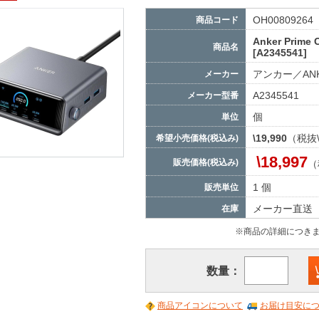
OH00809264
商品コード
Anker Prime 
商品名
[A2345541]
アンカー／AN
メーカー
A2345541
メーカー型番
個
単位
\19,990
（税抜\
希望小売価格(税込み)
\18,997
販売価格(税込み)
（
1 個
販売単位
メーカー直送
在庫
※商品の詳細につき
数量：
商品アイコンについて
お届け目安に