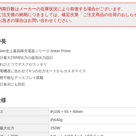
納期日数はメーカーの在庫状況により前後する場合がございます。
ご注文後の納期につきましては、確定次第「ご注文商品の出荷のおしら
お急ぎの場合はお問い合わせください。
特長
nker史上最高峰充電器シリーズ Anker Prime
計最大250W出力の超高出力設計
れひとつでデスクがスッキリ
電機器に合わせて4つの出力モードからカスタマイズ
替可能なディスプレイ搭載
計表示にも対応
仕様
ズ
約106 × 93 × 40mm
約640g
最大出力
250W