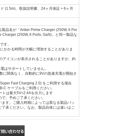
N) 電源コード (1.5m)、取扱説明書、24ヶ月保証 + 6ヶ月
er Prime Charger (250W, 6 Por
Charger (250W, 6 Ports, GaN)」と同一製品な
応です。
、充電にかかる時間が大幅に増加することがありま
ラグのアイコンが表示されることがありますが、約
ドでの充電はサポートしていません。
音の回数に関係なく、自動的に9Vの急速充電が開始さ
 (Super Fast Charging 2.0) をご利用する場合
＆ USB-C ケーブルをご利用ください。
トは最大5V=2.4Aを出力します
ので、予めご了承ください。
います。ご購入時期によっては異なる製品パッ
ご了承ください。なお、製品自体には違いはご