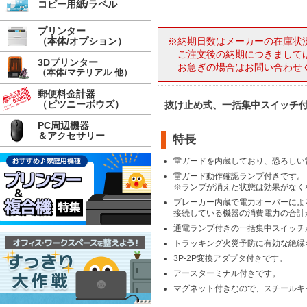
コピー用紙/ラベル
プリンター
（本体/オプション）
※納期日数はメーカーの在庫状
ご注文後の納期につきまして
3Dプリンター
お急ぎの場合はお問い合わせ
（本体/マテリアル 他）
郵便料金計器
（ピツニーボウズ）
抜け止め式、一括集中スイッチ付
PC周辺機器
＆アクセサリー
特長
雷ガードを内蔵しており、恐ろしい
雷ガード動作確認ランプ付きです。
※ランプが消えた状態は効果がなく
ブレーカー内蔵で電力オーバーによ
接続している機器の消費電力の合計
通電ランプ付きの一括集中スイッチ
トラッキング火災予防に有効な絶縁
3P-2P変換アダプタ付きです。
アースターミナル付きです。
マグネット付きなので、スチールキ