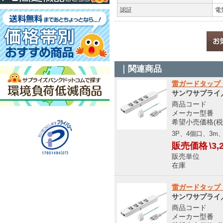
認証
電
｜関連商品
雷ガードタップ（3
サンワサプライ／S
商品コード O
メーカー型番 TA
希望小売価格(税込
3P、4個口、3
販売価格
\3,
販売単位
在庫 メ
雷ガードタップ（3
サンワサプライ／S
商品コード O
メーカー型番 TA