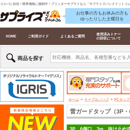
コスパに自信！限界価格に挑戦中！プリンターサプライなら「サプライズバンクドットコ
お仕事の方もお休みの方も
ゆったりした土曜日を
使用済みトナー
HOME
ご利用ガイド
よくあるご質問
の回収について
商品を探す
ホーム
>
ケーブル／ハブ
>
PCタッ
雷ガードタップ（3P・6個
3P、6個口、3m、抜け止め