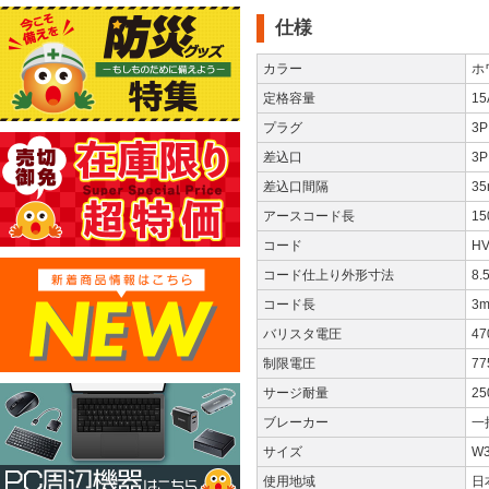
仕様
カラー
ホ
定格容量
1
プラグ
3
差込口
3
差込口間隔
3
アースコード長
1
コード
H
コード仕上り外形寸法
8.
コード長
3
バリスタ電圧
47
制限電圧
77
サージ耐量
2
ブレーカー
一
サイズ
W3
使用地域
日