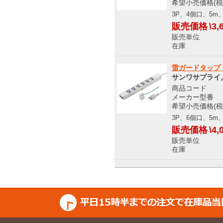
希望小売価格(税込
3P、4個口、5
販売価格
\3,
販売単位
在庫 メ
雷ガードタップ（3
サンワサプライ／S
商品コード O
メーカー型番 TA
希望小売価格(税込
3P、6個口、5
販売価格
\4,
販売単位
在庫 メ