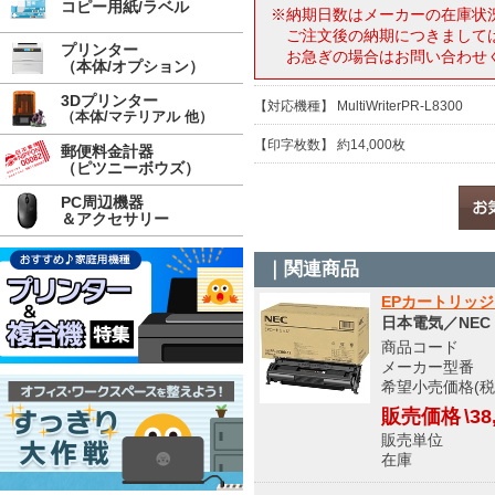
コピー用紙/ラベル
※納期日数はメーカーの在庫状
ご注文後の納期につきまして
プリンター
お急ぎの場合はお問い合わせ
（本体/オプション）
3Dプリンター
【対応機種】 MultiWriterPR-L8300
（本体/マテリアル 他）
【印字枚数】 約14,000枚
郵便料金計器
（ピツニーボウズ）
PC周辺機器
＆アクセサリー
｜関連商品
EPカートリッジ
日本電気／NEC
商品コード 9
メーカー型番 PR
希望小売価格(税込
販売価格
\38
販売単位
在庫 メ