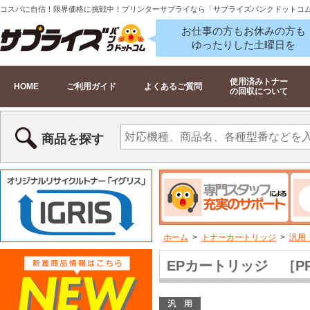
コスパに自信！限界価格に挑戦中！プリンターサプライなら「サプライズバンクドットコ
お仕事の方もお休みの方も
ゆったりした土曜日を
使用済みトナー
HOME
ご利用ガイド
よくあるご質問
の回収について
商品を探す
ホーム
>
トナーカートリッジ
>
汎用
EPカートリッジ ［PR-