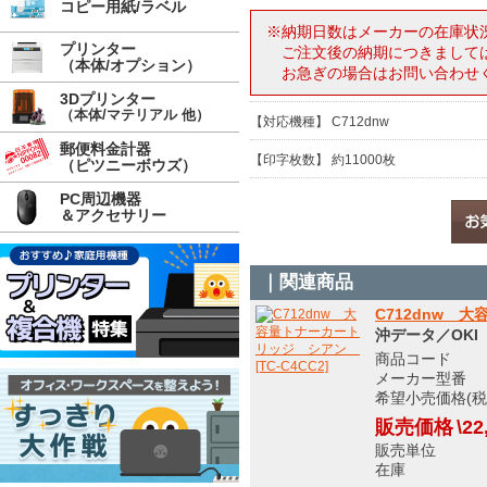
コピー用紙/ラベル
※納期日数はメーカーの在庫状
プリンター
ご注文後の納期につきまして
（本体/オプション）
お急ぎの場合はお問い合わせ
3Dプリンター
（本体/マテリアル 他）
【対応機種】 C712dnw
郵便料金計器
【印字枚数】 約11000枚
（ピツニーボウズ）
PC周辺機器
＆アクセサリー
｜関連商品
C712dnw 大
沖データ／OKI
商品コード 9
メーカー型番 T
希望小売価格(税込
販売価格
\22
販売単位
在庫 メ