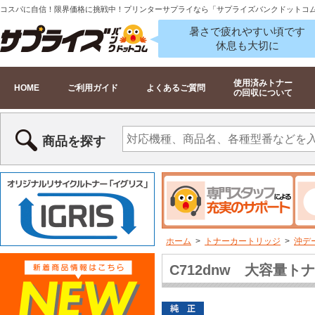
コスパに自信！限界価格に挑戦中！プリンターサプライなら「サプライズバンクドットコ
暑さで疲れやすい頃です
休息も大切に
使用済みトナー
HOME
ご利用ガイド
よくあるご質問
の回収について
商品を探す
ホーム
>
トナーカートリッジ
>
沖デー
C712dnw 大容量ト