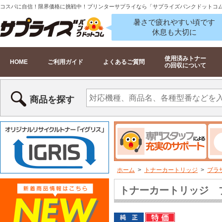
コスパに自信！限界価格に挑戦中！プリンターサプライなら「サプライズバンクドットコ
暑さで疲れやすい頃です
休息も大切に
使用済みトナー
HOME
ご利用ガイド
よくあるご質問
の回収について
商品を探す
ホーム
>
トナーカートリッジ
>
ブラザ
トナーカートリッジ ブ