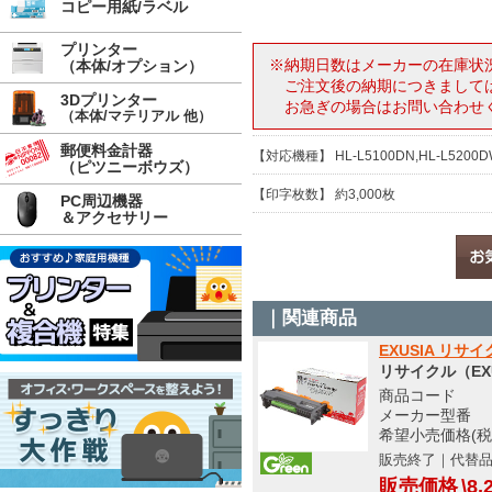
コピー用紙/ラベル
プリンター
※納期日数はメーカーの在庫状
（本体/オプション）
ご注文後の納期につきまして
3Dプリンター
お急ぎの場合はお問い合わせ
（本体/マテリアル 他）
郵便料金計器
【対応機種】 HL-L5100DN,HL-L5200DW
（ピツニーボウズ）
【印字枚数】 約3,000枚
PC周辺機器
＆アクセサリー
｜関連商品
EXUSIA リサ
リサイクル（EX
商品コード S
メーカー型番 EBR
希望小売価格(税
販売終了｜代替
販売価格
\8,