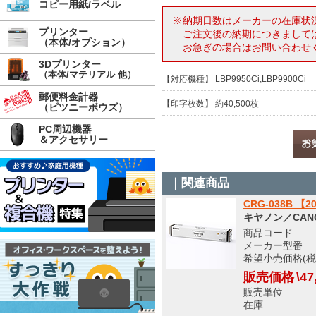
コピー用紙/ラベル
※納期日数はメーカーの在庫状
プリンター
ご注文後の納期につきまして
（本体/オプション）
お急ぎの場合はお問い合わせ
3Dプリンター
（本体/マテリアル 他）
【対応機種】 LBP9950Ci,LBP9900Ci
郵便料金計器
【印字枚数】 約40,500枚
（ピツニーボウズ）
PC周辺機器
＆アクセサリー
｜関連商品
CRG-038B
キヤノン／CAN
商品コード 9
メーカー型番 943
希望小売価格(税込
販売価格
\47
販売単位
在庫 