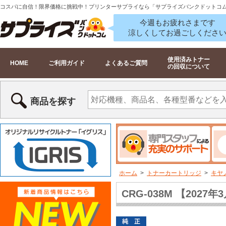
コスパに自信！限界価格に挑戦中！プリンターサプライなら「サプライズバンクドットコ
今週もお疲れさまです
涼しくしてお過ごしくださ
使用済みトナー
HOME
ご利用ガイド
よくあるご質問
の回収について
商品を探す
ホーム
>
トナーカートリッジ
>
キヤ
CRG-038M 【20