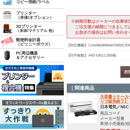
コピー用紙/ラベル
プリンター
（本体/オプション）
※納期日数はメーカーの在庫状
3Dプリンター
ご注文後の納期につきまして
（本体/マテリアル 他）
お急ぎの場合はお問い合わせ
郵便料金計器
（ピツニーボウズ）
【対応機種】 ColorMultiWriter5900C/59
PC周辺機器
【印字枚数】 A45％約11,000枚
＆アクセサリー
｜関連商品
大容量トナーカー
りで販売終了】
日本電気／NEC
商品コード 8
メーカー型番 PR
希望小売価格(税込