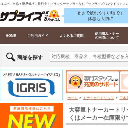
コスパに自信！限界価格に挑戦中！プリンターサプライなら「サプライズバンクドットコ
暑さで疲れやすい頃です
休息も大切に
使用済みトナー
HOME
ご利用ガイド
よくあるご質問
の回収について
商品を探す
ホーム
>
トナーカートリッジ
>
日本
大容量トナーカートリッジ
くはメーカー在庫限り