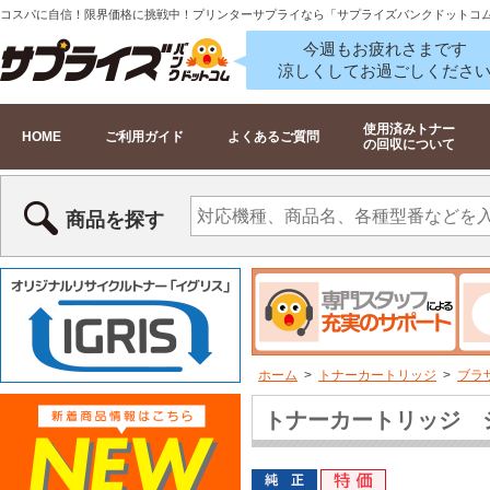
コスパに自信！限界価格に挑戦中！プリンターサプライなら「サプライズバンクドットコ
今週もお疲れさまです
涼しくしてお過ごしくださ
使用済みトナー
HOME
ご利用ガイド
よくあるご質問
の回収について
商品を探す
ホーム
>
トナーカートリッジ
>
ブラザ
トナーカートリッジ シ