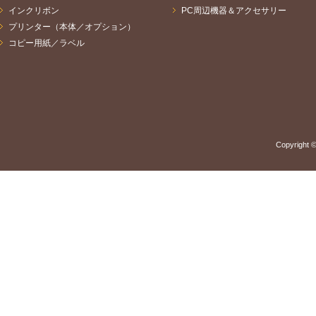
インクリボン
PC周辺機器＆アクセサリー
プリンター（本体／オプション）
コピー用紙／ラベル
Copyright ©