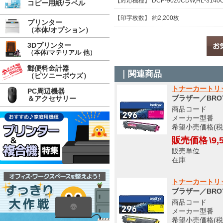
【対応機種】 DCP-9020CDW,HL-3140C
コピー用紙/ラベル
【印字枚数】 約2,200枚
プリンター
（本体/オプション）
3Dプリンター
（本体/マテリアル 他）
郵便料金計器
｜関連商品
（ピツニーボウズ）
トナーカートリッ
PC周辺機器
ブラザー／BRO
＆アクセサリー
商品コード 8
メーカー型番 T
希望小売価格(税込
販売価格
\9,
販売単位
在庫 
トナーカートリッ
ブラザー／BRO
商品コード 8
メーカー型番 T
希望小売価格(税込