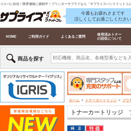
コスパに自信！限界価格に挑戦中！プリンターサプライなら「サプライズバンクドットコ
今週もお疲れさまです
涼しくしてお過ごしくださ
使用済みトナー
HOME
ご利用ガイド
よくあるご質問
の回収について
商品を探す
ホーム
>
トナーカートリッジ
>
ブラザ
トナーカートリッジ ブ