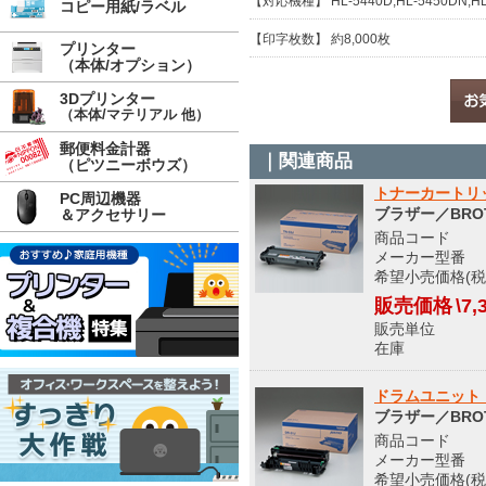
【対応機種】 HL-5440D,HL-5450DN,HL
コピー用紙/ラベル
【印字枚数】 約8,000枚
プリンター
（本体/オプション）
3Dプリンター
（本体/マテリアル 他）
郵便料金計器
｜関連商品
（ピツニーボウズ）
トナーカートリッ
PC周辺機器
ブラザー／BRO
＆アクセサリー
商品コード 8
メーカー型番 T
希望小売価格(税込
販売価格
\7,
販売単位
在庫 
ドラムユニット 
ブラザー／BRO
商品コード 8
メーカー型番 D
希望小売価格(税込