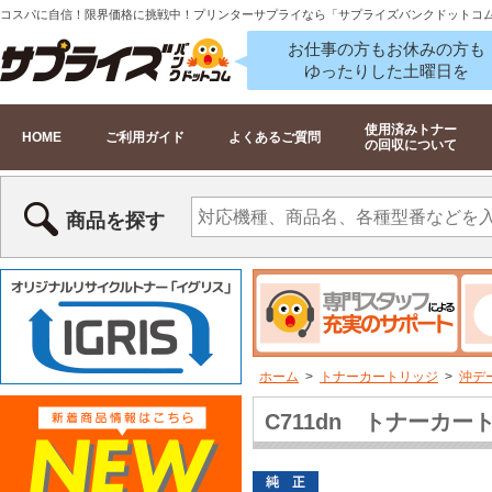
コスパに自信！限界価格に挑戦中！プリンターサプライなら「サプライズバンクドットコ
お仕事の方もお休みの方も
ゆったりした土曜日を
使用済みトナー
HOME
ご利用ガイド
よくあるご質問
の回収について
商品を探す
ホーム
>
トナーカートリッジ
>
沖デー
C711dn トナーカー