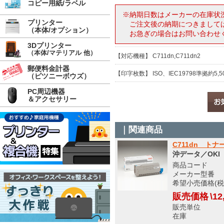
コピー用紙/ラベル
※納期日数はメーカーの在庫状
プリンター
ご注文後の納期につきまして
（本体/オプション）
お急ぎの場合はお問い合わせ
3Dプリンター
（本体/マテリアル 他）
【対応機種】 C711dn,C711dn2
郵便料金計器
【印字枚数】 ISO、IEC19798準拠約5,5
（ピツニーボウズ）
PC周辺機器
＆アクセサリー
｜関連商品
C711dn ト
沖データ／OKI
商品コード 5
メーカー型番 T
希望小売価格(税込
販売価格
\12
販売単位
在庫 