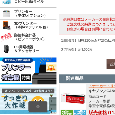
コピー用紙/ラベル
プリンター
（本体/オプション）
※納期日数はメーカーの在庫状
3Dプリンター
ご注文後の納期につきまして
（本体/マテリアル 他）
お急ぎの場合はお問い合わせ
郵便料金計器
（ピツニーボウズ）
【対応機種】 MF722Cdw,MF726Cdw,MF8
PC周辺機器
【印字枚数】 約3,500枚
＆アクセサリー
｜関連商品
トナーカートリッ
キヤノン／CAN
商品コード 5
メーカー型番 266
希望小売価格(税込
販売価格
\11