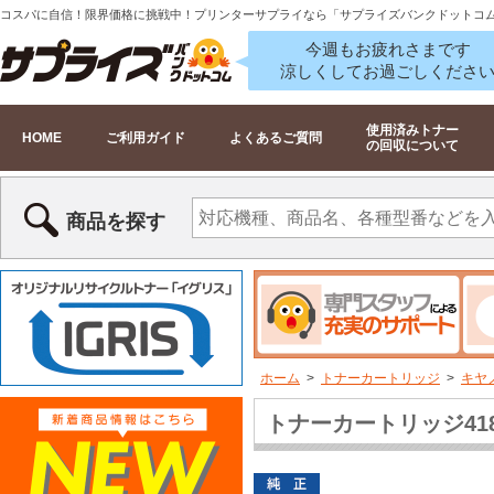
コスパに自信！限界価格に挑戦中！プリンターサプライなら「サプライズバンクドットコ
今週もお疲れさまです
涼しくしてお過ごしくださ
使用済みトナー
HOME
ご利用ガイド
よくあるご質問
の回収について
商品を探す
ホーム
>
トナーカートリッジ
>
キヤ
トナーカートリッジ418