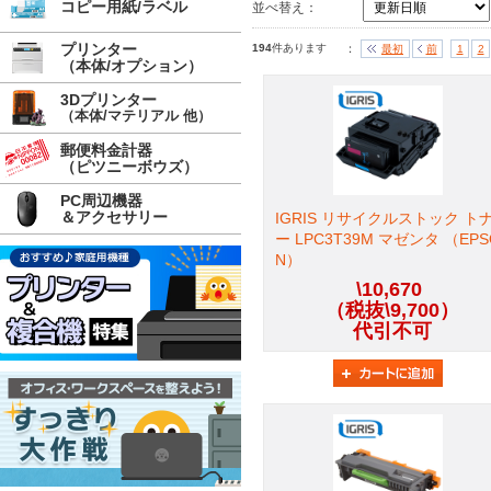
コピー用紙/ラベル
並べ替え：
プリンター
194
件あります
：
最初
前
1
2
（本体/オプション）
3Dプリンター
（本体/マテリアル 他）
郵便料金計器
（ピツニーボウズ）
PC周辺機器
＆アクセサリー
IGRIS リサイクルストック ト
ー LPC3T39M マゼンタ （EPS
N）
\10,670
（税抜\9,700）
代引不可