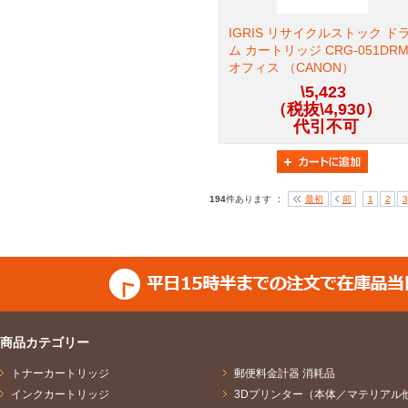
IGRIS リサイクルストック ド
ム カートリッジ CRG-051DR
オフィス （CANON）
\5,423
（税抜\4,930）
代引不可
：
194
件あります
最初
前
1
2
3
商品カテゴリー
トナーカートリッジ
郵便料金計器 消耗品
インクカートリッジ
3Dプリンター（本体／マテリアル