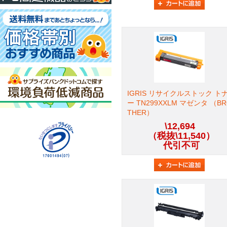
IGRIS リサイクルストック ト
ー TN299XXLM マゼンタ （B
THER）
\12,694
（税抜\11,540）
代引不可