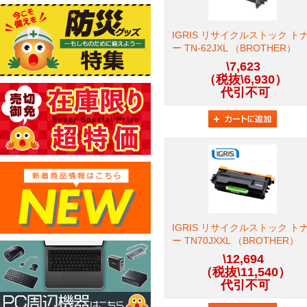
IGRIS リサイクルストック ト
ー TN-62JXL （BROTHER）
\7,623
（税抜\6,930）
代引不可
IGRIS リサイクルストック ト
ー TN70JXXL （BROTHER）
\12,694
（税抜\11,540）
代引不可