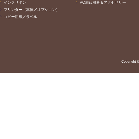
インクリボン
PC周辺機器＆アクセサリー
プリンター（本体／オプション）
コピー用紙／ラベル
Copyright ©