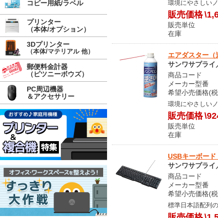
環境にやさしい
コピー用紙/ラベル
販売価格
\1,
プリンター
販売単位
（本体/オプション）
在庫 メ
3Dプリンター
（本体/マテリアル 他）
エアダスター（逆さ
サンワサプライ／S
郵便料金計器
（ピツニーボウズ）
商品コード S
メーカー型番 C
PC周辺機器
希望小売価格(税込
＆アクセサリー
環境にやさしい
販売価格
\92
販売単位
在庫 メ
USBキーボード（
サンワサプライ／S
商品コード O
メーカー型番 S
希望小売価格(税込
標準日本語配列の
販売価格
\1,