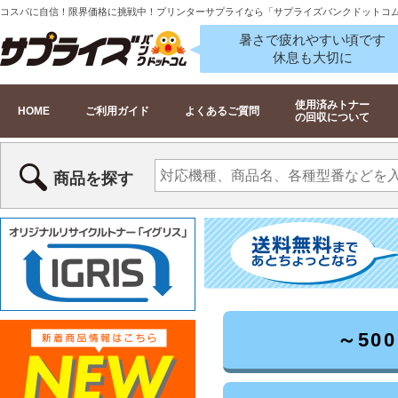
コスパに自信！限界価格に挑戦中！プリンターサプライなら「サプライズバンクドットコ
暑さで疲れやすい頃です
休息も大切に
使用済みトナー
HOME
ご利用ガイド
よくあるご質問
の回収について
商品を探す
～50