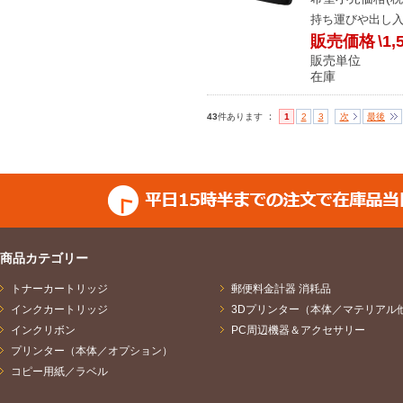
持ち運びや出し
販売価格
\1,
販売単位
在庫 メ
：
43
件あります
1
2
3
次
最後
商品カテゴリー
トナーカートリッジ
郵便料金計器 消耗品
インクカートリッジ
3Dプリンター（本体／マテリアル
インクリボン
PC周辺機器＆アクセサリー
プリンター（本体／オプション）
コピー用紙／ラベル