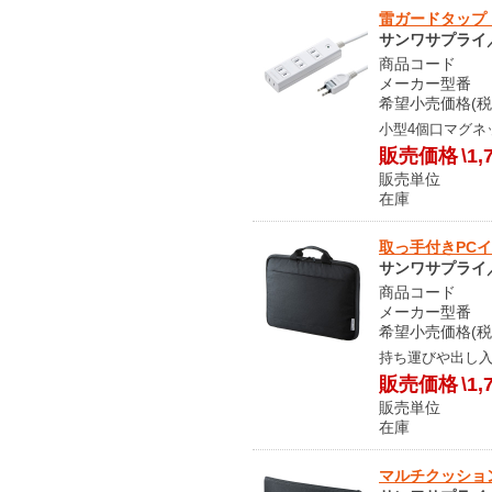
雷ガードタップ（2P
サンワサプライ／S
商品コード O
メーカー型番 TA
希望小売価格(税込
小型4個口マグネ
販売価格
\1,
販売単位
在庫 メ
取っ手付きPCイン
サンワサプライ／S
商品コード S
メーカー型番 I
希望小売価格(税込
持ち運びや出し
販売価格
\1,
販売単位
在庫 メ
マルチクッション