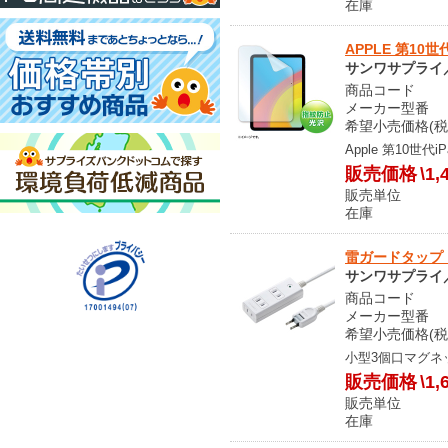
在庫 メ
APPLE 第10世
サンワサプライ／S
商品コード S
メーカー型番 LC
希望小売価格(税込
Apple 第10世
販売価格
\1,
販売単位
在庫 メ
雷ガードタップ（2P
サンワサプライ／S
商品コード O
メーカー型番 TA
希望小売価格(税込
小型3個口マグネ
販売価格
\1,
販売単位
在庫 メ