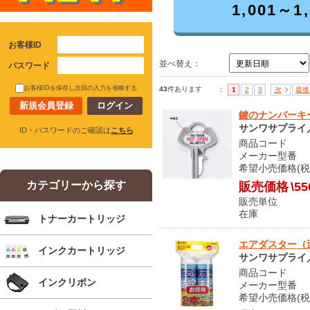
1,001～1
お客様ID
並べ替え：
パスワード
お客様IDを保存し次回の入力を省略する
43
件あります
：
1
2
3
次
最後
新規会員登録
鍵のナンバーキー
サンワサプライ／S
ID・パスワードのご確認は
こちら
商品コード O
メーカー型番 S
希望小売価格(税込
カテゴリーから探す
販売価格
\55
販売単位
在庫 
トナーカートリッジ
エアダスター（逆さ
インクカートリッジ
サンワサプライ／S
商品コード S
インクリボン
メーカー型番 C
希望小売価格(税込