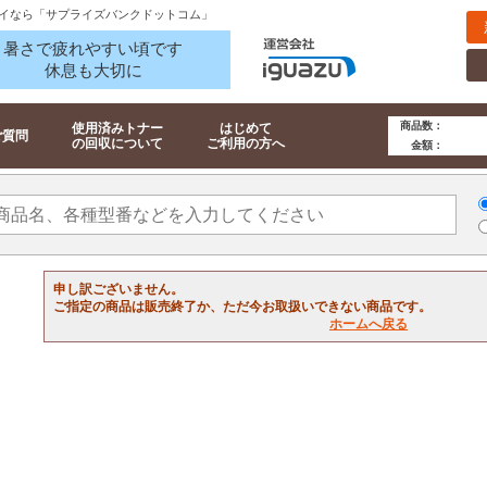
イなら「サプライズバンクドットコム」
暑さで疲れやすい頃です
休息も大切に
商品数：
使用済みトナー
はじめて
ご質問
の回収について
ご利用の方へ
金額：
申し訳ございません。
ご指定の商品は販売終了か、ただ今お取扱いできない商品です。
ホームへ戻る