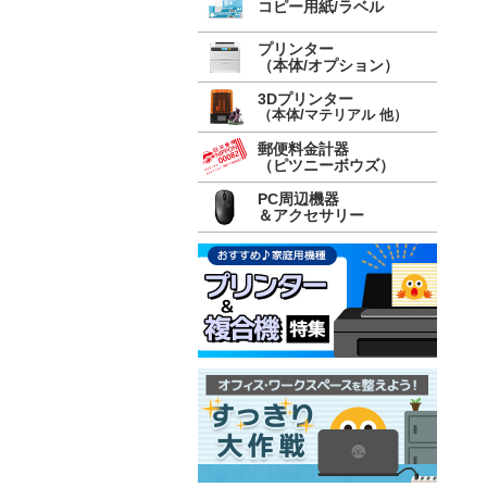
コピー用紙/ラベル
プリンター
（本体/オプション）
3Dプリンター
（本体/マテリアル 他）
郵便料金計器
（ピツニーボウズ）
PC周辺機器
＆アクセサリー