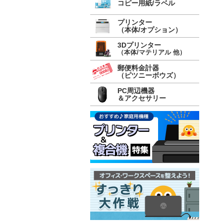
コピー用紙/ラベル
プリンター
（本体/オプション）
3Dプリンター
（本体/マテリアル 他）
郵便料金計器
（ピツニーボウズ）
PC周辺機器
＆アクセサリー