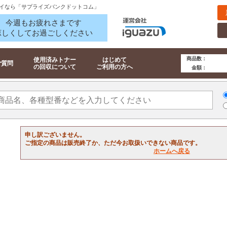
イなら「サプライズバンクドットコム」
今週もお疲れさまです
涼しくしてお過ごしください
商品数：
使用済みトナー
はじめて
ご質問
の回収について
ご利用の方へ
金額：
申し訳ございません。
ご指定の商品は販売終了か、ただ今お取扱いできない商品です。
ホームへ戻る